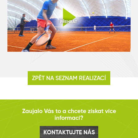
00:00
02:16
ZPĚT NA SEZNAM REALIZACÍ
Zaujalo Vás to a chcete získat více
informací?
KONTAKTUJTE NÁS